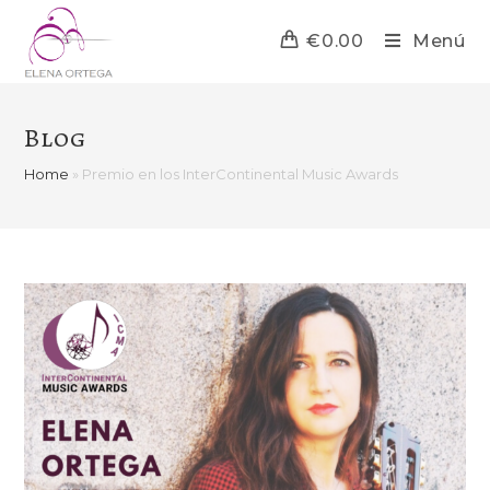
€
0.00
Menú
Blog
Home
»
Premio en los InterContinental Music Awards