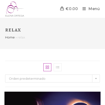
€
0.00
Menú
relax
Home
»
relax
Orden predeterminado